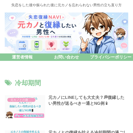
失恋をした後や振られた後に元カノを忘れられない男性の立ち直り方
運営者情報
お問い合わせ
プライバシーポリシー
冷却期間
元カノにLINEしても大丈夫？💭復縁した
元カノとの復縁について
い男性が送るべき一通とNG例📱
元カノとの復縁を叶える冷却期間の過ごし