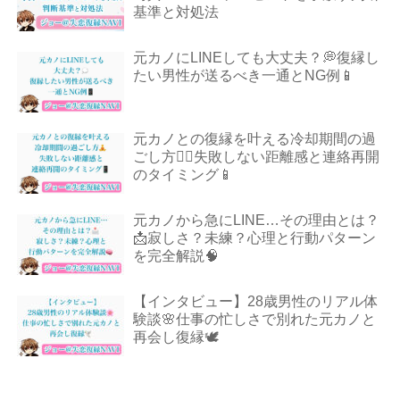
基準と対処法
元カノにLINEしても大丈夫？💭復縁し
たい男性が送るべき一通とNG例📱
元カノとの復縁を叶える冷却期間の過
ごし方🧘‍♂️失敗しない距離感と連絡再開
のタイミング📱
元カノから急にLINE…その理由とは？
📩寂しさ？未練？心理と行動パターン
を完全解説🧠
【インタビュー】28歳男性のリアル体
験談🌸仕事の忙しさで別れた元カノと
再会し復縁🕊️