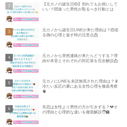
【元カノの誕生日🎂】別れてもお祝いして
いい？💌迷った男性が取るべき行動とは
元カノから誕生日LINEが来た理由は？🎂送
る側の心理と返す時の注意点📩
元カノから突然連絡が来たらどうする？理
由や本音とそれぞれの対応策を完全解説📩
元カノにLINEを未読無視された理由は？📵
冷たい反応の裏にある女性心理を徹底考察
🧠
失恋は女性より男性の方が引きずる？💔そ
の理由と心理的な違いを徹底解説🧑‍🏫