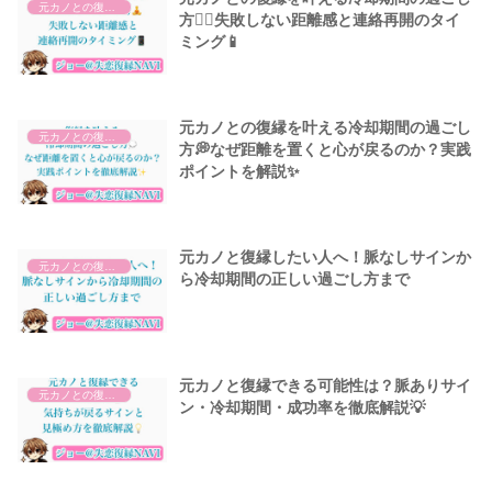
元カノとの復縁について
方🧘‍♂️失敗しない距離感と連絡再開のタイ
ミング📱
元カノとの復縁を叶える冷却期間の過ごし
元カノとの復縁について
方💭なぜ距離を置くと心が戻るのか？実践
ポイントを解説✨
元カノと復縁したい人へ！脈なしサインか
元カノとの復縁について
ら冷却期間の正しい過ごし方まで
元カノと復縁できる可能性は？脈ありサイ
元カノとの復縁について
ン・冷却期間・成功率を徹底解説💡