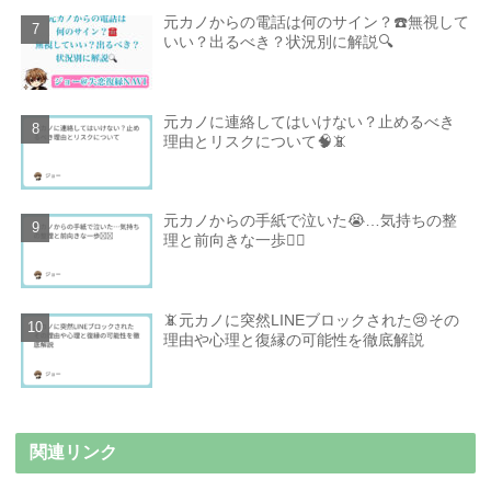
元カノからの電話は何のサイン？☎️無視して
いい？出るべき？状況別に解説🔍
元カノに連絡してはいけない？止めるべき
理由とリスクについて🧠📵
元カノからの手紙で泣いた😭…気持ちの整
理と前向きな一歩🚶‍♂️
📵元カノに突然LINEブロックされた😢その
理由や心理と復縁の可能性を徹底解説
関連リンク