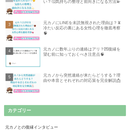
い？🤔気持ちの整理と前向きになる方法💫
元カノにLINEを未読無視された理由は？📵
冷たい反応の裏にある女性心理を徹底考察
🧠
元カノに数年ぶりの連絡はアリ？💌復縁を
望む前に知っておくべき注意点🧠
元カノから突然連絡が来たらどうする？理
由や本音とそれぞれの対応策を完全解説📩
カテゴリー
元カノとの復縁インタビュー