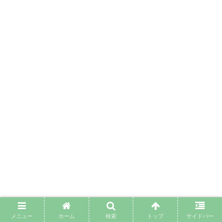
冷却期間の過ごし方｜やるべき行動と自己成
メニュー
ホーム
検索
トップ
サイドバー