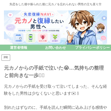
失恋をした後や振られた後に元カノを忘れられない男性の立ち直り方
運営者情報
お問い合わせ
プライバシーポリシー
PR
元カノからの手紙で泣いた😭…気持ちの整理
と前向きな一歩🚶‍♂️
元カノからの手紙を受け取って泣いてしまった、そんな経
験をした男性は少なくないと思います✉️💧
別れたはずなのに、手紙を読んだ瞬間に込み上げる感情や