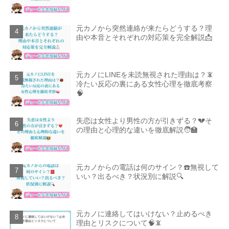
元カノから突然連絡が来たらどうする？理
由や本音とそれぞれの対応策を完全解説📩
元カノにLINEを未読無視された理由は？📵
冷たい反応の裏にある女性心理を徹底考察
🧠
失恋は女性より男性の方が引きずる？💔そ
の理由と心理的な違いを徹底解説🧑‍🏫
元カノからの電話は何のサイン？☎️無視して
いい？出るべき？状況別に解説🔍
元カノに連絡してはいけない？止めるべき
理由とリスクについて🧠📵