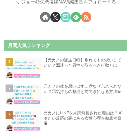
ジョー@失恋復縁NAVI編集長をフォローする
月間人気ランキング
【元カノの誕生日🎂】別れてもお祝いして
いい？💌迷った男性が取るべき行動とは
元カノの体を思い出す…💭なぜ忘れられな
い？🤔気持ちの整理と前向きになる方法💫
元カノにLINEを未読無視された理由は？📵
冷たい反応の裏にある女性心理を徹底考察
🧠