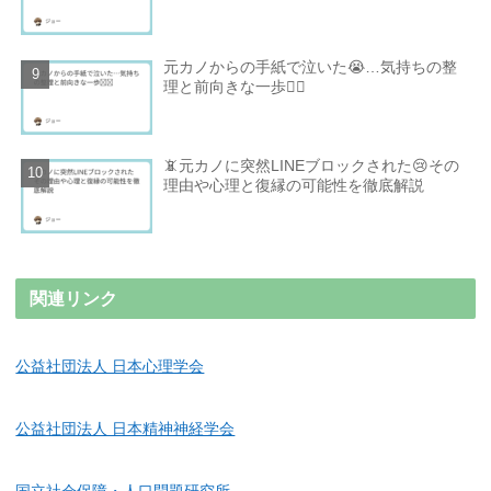
元カノからの手紙で泣いた😭…気持ちの整
理と前向きな一歩🚶‍♂️
📵元カノに突然LINEブロックされた😢その
理由や心理と復縁の可能性を徹底解説
関連リンク
公益社団法人 日本心理学会
公益社団法人 日本精神神経学会
国立社会保障・人口問題研究所