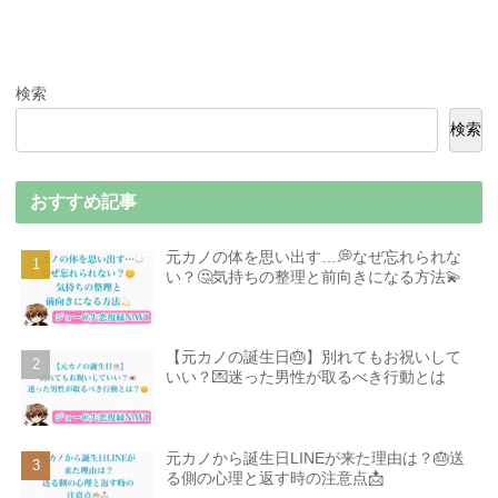
検索
検索
おすすめ記事
元カノの体を思い出す…💭なぜ忘れられな
い？🤔気持ちの整理と前向きになる方法💫
【元カノの誕生日🎂】別れてもお祝いして
いい？💌迷った男性が取るべき行動とは
元カノから誕生日LINEが来た理由は？🎂送
る側の心理と返す時の注意点📩