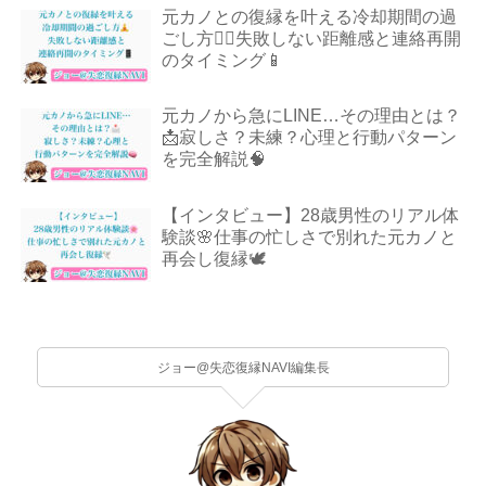
元カノとの復縁を叶える冷却期間の過
ごし方🧘‍♂️失敗しない距離感と連絡再開
のタイミング📱
元カノから急にLINE…その理由とは？
📩寂しさ？未練？心理と行動パターン
を完全解説🧠
【インタビュー】28歳男性のリアル体
験談🌸仕事の忙しさで別れた元カノと
再会し復縁🕊️
ジョー@失恋復縁NAVI編集長