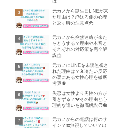
は
元カノから誕生日LINEが来
た理由は？🎂送る側の心理
と返す時の注意点📩
元カノから突然連絡が来た
らどうする？理由や本音と
それぞれの対応策を完全解
説📩
元カノにLINEを未読無視さ
れた理由は？📵冷たい反応
の裏にある女性心理を徹底
考察🧠
失恋は女性より男性の方が
引きずる？💔その理由と心
理的な違いを徹底解説🧑‍🏫
元カノからの電話は何のサ
イン？☎️無視していい？出