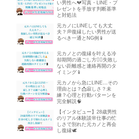
い男性へ💔写真・LINE・プ
レゼントを手放す判断基準
と対処法
元カノにLINEしても大丈
夫？💭復縁したい男性が送
るべき一通とNG例📱
元カノとの復縁を叶える冷
却期間の過ごし方🧘‍♂️失敗し
ない距離感と連絡再開のタ
イミング📱
元カノから急にLINE…その
理由とは？📩寂しさ？未
練？心理と行動パターンを
完全解説🧠
【インタビュー】28歳男性
のリアル体験談🌸仕事の忙
しさで別れた元カノと再会
し復縁🕊️