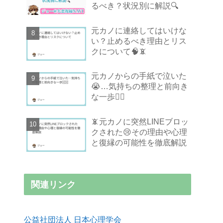
るべき？状況別に解説🔍
元カノに連絡してはいけな
い？止めるべき理由とリス
クについて🧠📵
元カノからの手紙で泣いた
😭…気持ちの整理と前向き
な一歩🚶‍♂️
📵元カノに突然LINEブロッ
クされた😢その理由や心理
と復縁の可能性を徹底解説
関連リンク
公益社団法人 日本心理学会