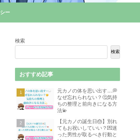
シー
検索
検索
おすすめ記事
元カノの体を思い出す…💭
なぜ忘れられない？🤔気持
ちの整理と前向きになる方
法💫
【元カノの誕生日🎂】別れ
てもお祝いしていい？💌迷
った男性が取るべき行動と