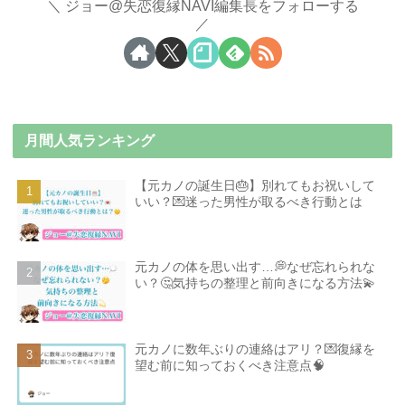
ジョー@失恋復縁NAVI編集長をフォローする
月間人気ランキング
【元カノの誕生日🎂】別れてもお祝いして
いい？💌迷った男性が取るべき行動とは
元カノの体を思い出す…💭なぜ忘れられな
い？🤔気持ちの整理と前向きになる方法💫
元カノに数年ぶりの連絡はアリ？💌復縁を
望む前に知っておくべき注意点🧠