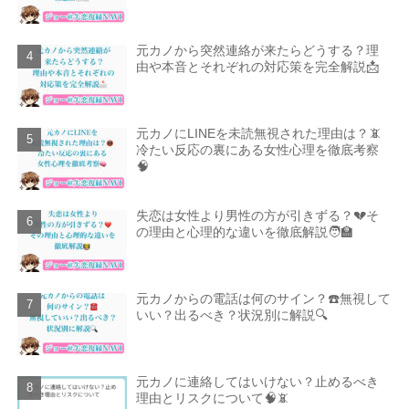
元カノから突然連絡が来たらどうする？理
由や本音とそれぞれの対応策を完全解説📩
元カノにLINEを未読無視された理由は？📵
冷たい反応の裏にある女性心理を徹底考察
🧠
失恋は女性より男性の方が引きずる？💔そ
の理由と心理的な違いを徹底解説🧑‍🏫
元カノからの電話は何のサイン？☎️無視して
いい？出るべき？状況別に解説🔍
元カノに連絡してはいけない？止めるべき
理由とリスクについて🧠📵