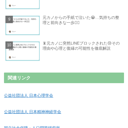
元カノからの手紙で泣いた😭…気持ちの整
理と前向きな一歩🚶‍♂️
📵元カノに突然LINEブロックされた😢その
理由や心理と復縁の可能性を徹底解説
関連リンク
公益社団法人 日本心理学会
公益社団法人 日本精神神経学会
国立社会保障・人口問題研究所