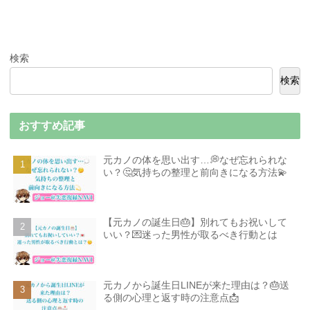
検索
検索
おすすめ記事
元カノの体を思い出す…💭なぜ忘れられな
い？🤔気持ちの整理と前向きになる方法💫
【元カノの誕生日🎂】別れてもお祝いして
いい？💌迷った男性が取るべき行動とは
元カノから誕生日LINEが来た理由は？🎂送
る側の心理と返す時の注意点📩