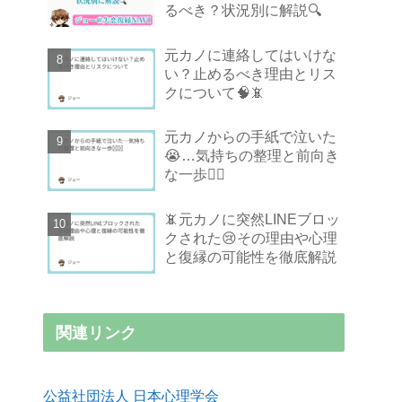
るべき？状況別に解説🔍
元カノに連絡してはいけな
い？止めるべき理由とリス
クについて🧠📵
元カノからの手紙で泣いた
😭…気持ちの整理と前向き
な一歩🚶‍♂️
📵元カノに突然LINEブロッ
クされた😢その理由や心理
と復縁の可能性を徹底解説
関連リンク
公益社団法人 日本心理学会