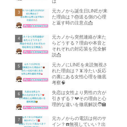
は
元カノから誕生日LINEが来
た理由は？🎂送る側の心理
と返す時の注意点📩
元カノから突然連絡が来た
らどうする？理由や本音と
それぞれの対応策を完全解
説📩
元カノにLINEを未読無視さ
れた理由は？📵冷たい反応
の裏にある女性心理を徹底
考察🧠
失恋は女性より男性の方が
引きずる？💔その理由と心
理的な違いを徹底解説🧑‍🏫
元カノからの電話は何のサ
イン？☎️無視していい？出