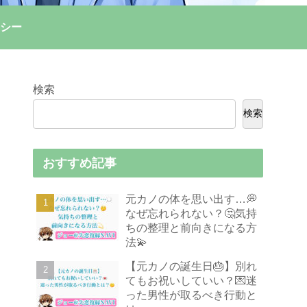
シー
検索
検索
おすすめ記事
元カノの体を思い出す…💭
なぜ忘れられない？🤔気持
ちの整理と前向きになる方
法💫
【元カノの誕生日🎂】別れ
てもお祝いしていい？💌迷
った男性が取るべき行動と