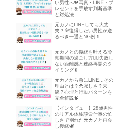
い男性へ💔写真・LINE・プ
レゼントを手放す判断基準
と対処法
元カノにLINEしても大丈
夫？💭復縁したい男性が送
るべき一通とNG例📱
元カノとの復縁を叶える冷
却期間の過ごし方🧘‍♂️失敗し
ない距離感と連絡再開のタ
イミング📱
元カノから急にLINE…その
理由とは？📩寂しさ？未
練？心理と行動パターンを
完全解説🧠
【インタビュー】28歳男性
のリアル体験談🌸仕事の忙
しさで別れた元カノと再会
し復縁🕊️