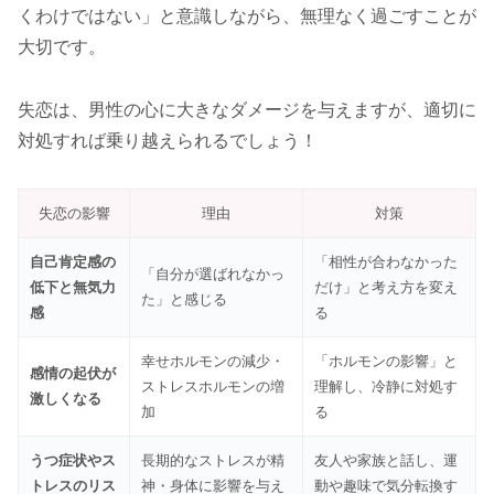
くわけではない」と意識しながら、無理なく過ごすことが
大切です。
失恋は、男性の心に大きなダメージを与えますが、適切に
対処すれば乗り越えられるでしょう！
失恋の影響
理由
対策
自己肯定感の
「相性が合わなかった
「自分が選ばれなかっ
低下と無気力
だけ」と考え方を変え
た」と感じる
感
る
幸せホルモンの減少・
「ホルモンの影響」と
感情の起伏が
ストレスホルモンの増
理解し、冷静に対処す
激しくなる
加
る
うつ症状やス
長期的なストレスが精
友人や家族と話し、運
トレスのリス
神・身体に影響を与え
動や趣味で気分転換す