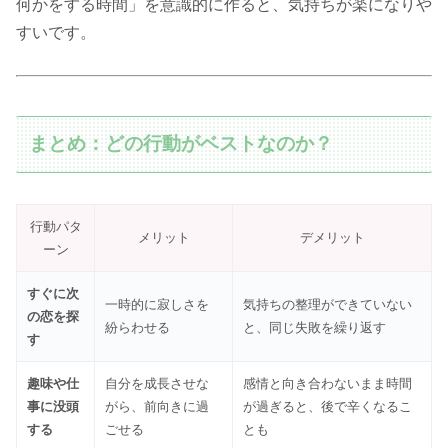
何かをする時間」を意識的に作ると、気持ちが楽になりや
すいです。
まとめ：どの行動がベストなのか？
行動パタ
メリット
デメリット
ーン
すぐに次
一時的に寂しさを
気持ちの整理ができていない
の恋を探
紛らわせる
と、同じ失敗を繰り返す
す
趣味や仕
自分を成長させな
感情と向き合わないまま時間
事に没頭
がら、前向きに過
が過ぎると、後で辛くなるこ
する
ごせる
とも