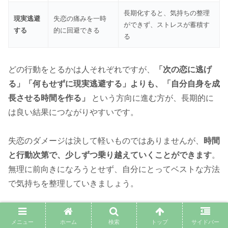
長期化すると、気持ちの整理
現実逃避
失恋の痛みを一時
ができず、ストレスが蓄積す
する
的に回避できる
る
どの行動をとるかは人それぞれですが、
「次の恋に逃げ
る」「何もせずに現実逃避する」よりも、「自分自身を成
長させる時間を作る」
という方向に進む方が、長期的に
は良い結果につながりやすいです。
失恋のダメージは決して軽いものではありませんが、
時間
と行動次第で、少しずつ乗り越えていくことができます
。
無理に前向きになろうとせず、自分にとってベストな方法
で気持ちを整理していきましょう。
メニュー
ホーム
検索
トップ
サイドバー
失恋後に起こる男性ホルモンの変化