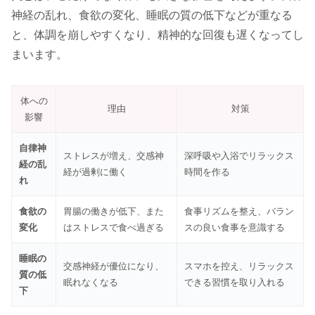
神経の乱れ、食欲の変化、睡眠の質の低下などが重なる
と、体調を崩しやすくなり、精神的な回復も遅くなってし
まいます。
体への
理由
対策
影響
自律神
ストレスが増え、交感神
深呼吸や入浴でリラックス
経の乱
経が過剰に働く
時間を作る
れ
食欲の
胃腸の働きが低下、また
食事リズムを整え、バラン
変化
はストレスで食べ過ぎる
スの良い食事を意識する
睡眠の
交感神経が優位になり、
スマホを控え、リラックス
質の低
眠れなくなる
できる習慣を取り入れる
下