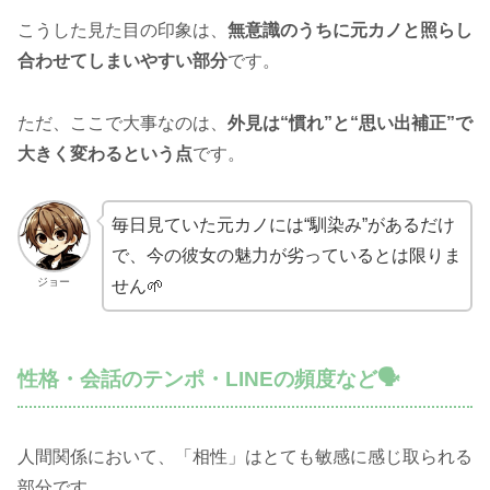
こうした見た目の印象は、
無意識のうちに元カノと照らし
合わせてしまいやすい部分
です。
ただ、ここで大事なのは、
外見は“慣れ”と“思い出補正”で
大きく変わるという点
です。
毎日見ていた元カノには“馴染み”があるだけ
で、今の彼女の魅力が劣っているとは限りま
ジョー
せん🌱
性格・会話のテンポ・LINEの頻度など🗣️
人間関係において、「相性」はとても敏感に感じ取られる
部分です。