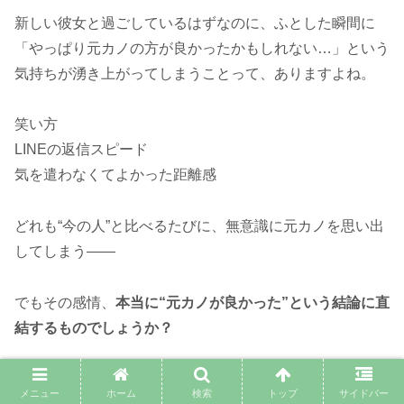
新しい彼女と過ごしているはずなのに、ふとした瞬間に
「やっぱり元カノの方が良かったかもしれない…」という
気持ちが湧き上がってしまうことって、ありますよね。
笑い方
LINEの返信スピード
気を遣わなくてよかった距離感
どれも“今の人”と比べるたびに、無意識に元カノを思い出
してしまう――
でもその感情、
本当に“元カノが良かった”という結論に直
結するものでしょうか？
ここでは、その感情を少しだけ掘り下げなが
メニュー
ホーム
検索
トップ
サイドバー