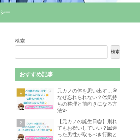
シー
検索
検索
おすすめ記事
元カノの体を思い出す…💭
なぜ忘れられない？🤔気持
ちの整理と前向きになる方
法💫
【元カノの誕生日🎂】別れ
てもお祝いしていい？💌迷
った男性が取るべき行動と