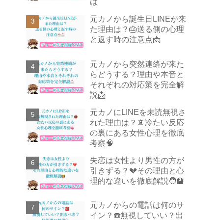
は
元カノから誕生日LINEが来
た理由は？🎂送る側の心理
と返す時の注意点📩
元カノから突然連絡が来た
らどうする？理由や本音と
それぞれの対応策を完全解
説📩
元カノにLINEを未読無視さ
れた理由は？📵冷たい反応
の裏にある女性心理を徹底
考察🧠
失恋は女性より男性の方が
引きずる？💔その理由と心
理的な違いを徹底解説🧑‍🏫
元カノからの電話は何のサ
イン？☎️無視していい？出