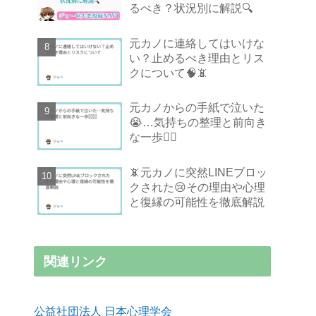
るべき？状況別に解説🔍
元カノに連絡してはいけな
い？止めるべき理由とリス
クについて🧠📵
元カノからの手紙で泣いた
😭…気持ちの整理と前向き
な一歩🚶‍♂️
📵元カノに突然LINEブロッ
クされた😢その理由や心理
と復縁の可能性を徹底解説
関連リンク
公益社団法人 日本心理学会