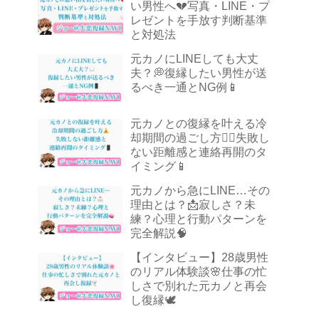
い男性へ💔写真・LINE・プ
レゼントを手放す判断基準
と対処法
元カノにLINEしても大丈
夫？💭復縁したい男性が送
るべき一通とNG例📱
元カノとの復縁を叶える冷
却期間の過ごし方🧘‍♂️失敗し
ない距離感と連絡再開のタ
イミング📱
元カノから急にLINE…その
理由とは？📩寂しさ？未
練？心理と行動パターンを
完全解説🧠
【インタビュー】28歳男性
のリアル体験談🌸仕事の忙
しさで別れた元カノと再会
し復縁🕊️