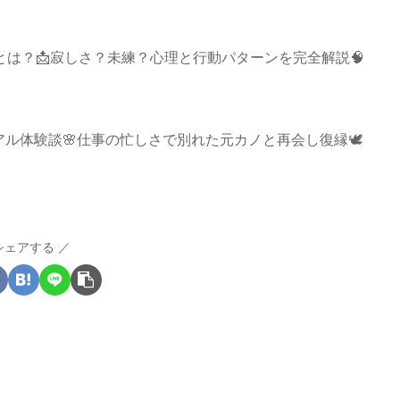
とは？📩寂しさ？未練？心理と行動パターンを完全解説🧠
ル体験談🌸仕事の忙しさで別れた元カノと再会し復縁🕊️
シェアする