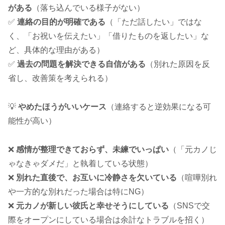
がある
（落ち込んでいる様子がない）
✅
連絡の目的が明確である
（「ただ話したい」ではな
く、「お祝いを伝えたい」「借りたものを返したい」な
ど、具体的な理由がある）
✅
過去の問題を解決できる自信がある
（別れた原因を反
省し、改善策を考えられる）
💡
やめたほうがいいケース
（連絡すると逆効果になる可
能性が高い）
❌
感情が整理できておらず、未練でいっぱい
（「元カノじ
ゃなきゃダメだ」と執着している状態）
❌
別れた直後で、お互いに冷静さを欠いている
（喧嘩別れ
や一方的な別れだった場合は特にNG）
❌
元カノが新しい彼氏と幸せそうにしている
（SNSで交
際をオープンにしている場合は余計なトラブルを招く）