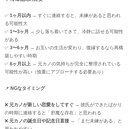
✅
1ヶ月以内
→ すぐに連絡すると、未練があると思われ
る可能性大
✅
1〜3ヶ月
→ 少し落ち着いてきて、冷静に話せる可能性
がある
✅
3〜6ヶ月
→ お互いの生活が変わり、復縁するなら再構
築しやすい時期
✅
6ヶ月以上
→ 元カノの気持ちが完全に整理されている
可能性が高い（慎重にアプローチする必要あり）
📌
NGなタイミング
❌
元カノが新しい恋愛をしてすぐ
→ 彼氏ができたばかり
の時期に連絡すると「邪魔な存在」と思われる
❌
元カノの誕生日や記念日直後
→ 「まだ未練がある」と
思われやすい