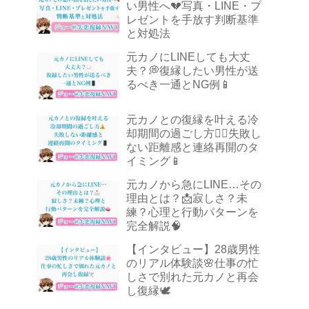
い男性へ💔写真・LINE・プ
レゼントを手放す判断基準
と対処法
元カノにLINEしても大丈
夫？💭復縁したい男性が送
るべき一通とNG例📱
元カノとの復縁を叶える冷
却期間の過ごし方🧘‍♂️失敗し
ない距離感と連絡再開のタ
イミング📱
元カノから急にLINE…その
理由とは？📩寂しさ？未
練？心理と行動パターンを
完全解説🧠
【インタビュー】28歳男性
のリアル体験談🌸仕事の忙
しさで別れた元カノと再会
し復縁🕊️