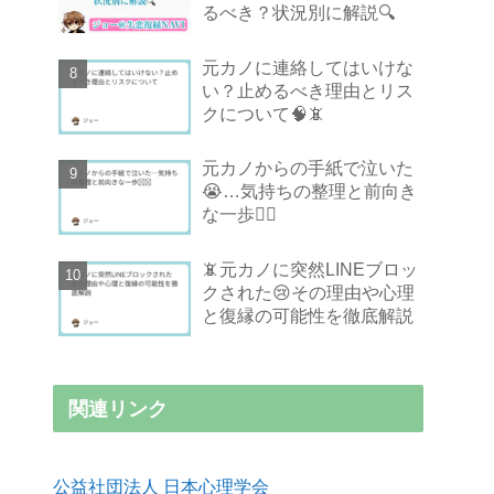
るべき？状況別に解説🔍
元カノに連絡してはいけな
い？止めるべき理由とリス
クについて🧠📵
元カノからの手紙で泣いた
😭…気持ちの整理と前向き
な一歩🚶‍♂️
📵元カノに突然LINEブロッ
クされた😢その理由や心理
と復縁の可能性を徹底解説
関連リンク
公益社団法人 日本心理学会