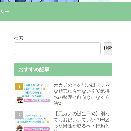
シー
検索
検索
おすすめ記事
元カノの体を思い出す…💭
なぜ忘れられない？🤔気持
ちの整理と前向きになる方
法💫
【元カノの誕生日🎂】別れ
てもお祝いしていい？💌迷
った男性が取るべき行動と