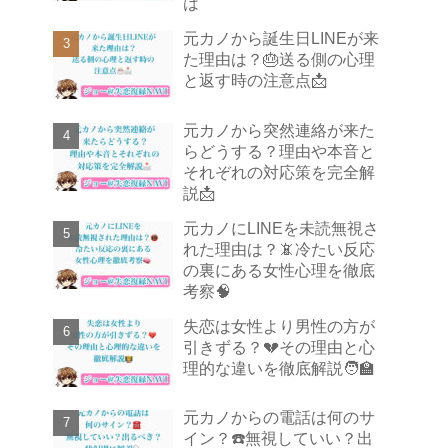
は
元カノから誕生日LINEが来
た理由は？🎂送る側の心理
と返す時の注意点📩
元カノから突然連絡が来た
らどうする？理由や本音と
それぞれの対応策を完全解
説📩
元カノにLINEを未読無視さ
れた理由は？📵冷たい反応
の裏にある女性心理を徹底
考察🧠
失恋は女性より男性の方が
引きずる？💔その理由と心
理的な違いを徹底解説🧑‍🏫
元カノからの電話は何のサ
イン？☎️無視していい？出