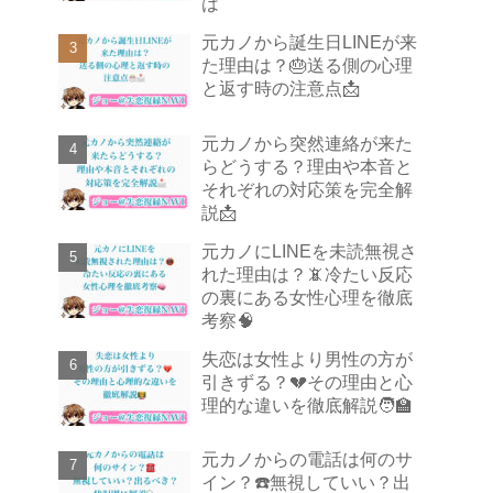
は
元カノから誕生日LINEが来
た理由は？🎂送る側の心理
と返す時の注意点📩
元カノから突然連絡が来た
らどうする？理由や本音と
それぞれの対応策を完全解
説📩
元カノにLINEを未読無視さ
れた理由は？📵冷たい反応
の裏にある女性心理を徹底
考察🧠
失恋は女性より男性の方が
引きずる？💔その理由と心
理的な違いを徹底解説🧑‍🏫
元カノからの電話は何のサ
イン？☎️無視していい？出