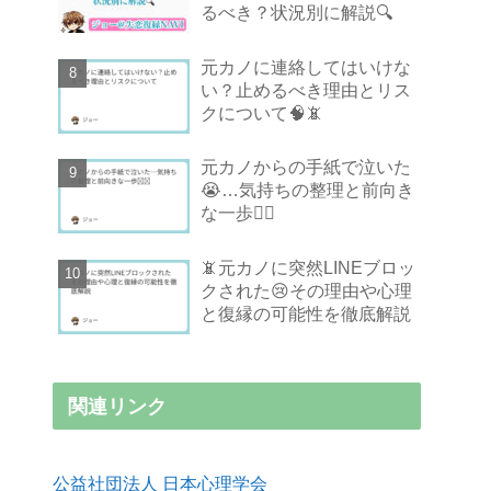
るべき？状況別に解説🔍
元カノに連絡してはいけな
い？止めるべき理由とリス
クについて🧠📵
元カノからの手紙で泣いた
😭…気持ちの整理と前向き
な一歩🚶‍♂️
📵元カノに突然LINEブロッ
クされた😢その理由や心理
と復縁の可能性を徹底解説
関連リンク
公益社団法人 日本心理学会