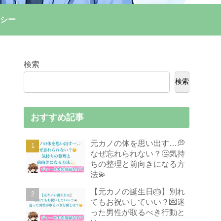
シー
検索
検索
おすすめ記事
元カノの体を思い出す…💭
なぜ忘れられない？🤔気持
ちの整理と前向きになる方
法💫
【元カノの誕生日🎂】別れ
てもお祝いしていい？💌迷
った男性が取るべき行動と