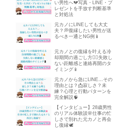
い男性へ💔写真・LINE・プ
レゼントを手放す判断基準
と対処法
元カノにLINEしても大丈
夫？💭復縁したい男性が送
るべき一通とNG例📱
元カノとの復縁を叶える冷
却期間の過ごし方🧘‍♂️失敗し
ない距離感と連絡再開のタ
イミング📱
元カノから急にLINE…その
理由とは？📩寂しさ？未
練？心理と行動パターンを
完全解説🧠
【インタビュー】28歳男性
のリアル体験談🌸仕事の忙
しさで別れた元カノと再会
し復縁🕊️