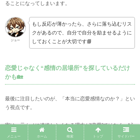
ることになってしまいます。
もし反応が薄かったら、さらに落ち込むリス
クがあるので、自分で自分を励ませるように
ジョー
しておくことが大切です📘
恋愛じゃなく“感情の居場所”を探しているだけ
かも🏡
最後に注目したいのが、「本当に恋愛感情なのか？」とい
う視点です。
実は、元カノに連絡したくなる理由が“恋愛”ではなく、“心
の居場所がほしい”だけだったというケースも多いです。
メニュー
ホーム
検索
トップ
サイドバー