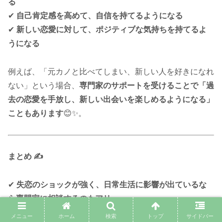
る
✔
自己肯定感を高めて、自信を持てるようになる
✔
新しい恋愛に対して、ポジティブな気持ちを持てるよ
うになる
例えば、「元カノと比べてしまい、新しい人を好きになれ
ない」という場合、
専門家のサポートを受けることで「過
去の恋愛を手放し、新しい出会いを楽しめるようになる」
こともあります
😊✨。
まとめ ✍️
✔
失恋のショックが強く、日常生活に影響が出ているな
ら専門家に相談するのもアリ
✔
同じ恋愛のパターンを繰り返してしまう場合、心理カ
メニュー
ホーム
検索
トップ
サイドバー