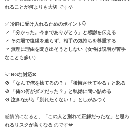
れることが何よりも大切
です💡
✅
冷静に受け入れるためのポイント👇
📌
「分かった。今までありがとう」と感謝を伝える
📌
その場で復縁を迫らず、相手の気持ちを尊重する
📌
無理に理由を聞き出そうとしない（女性は説明が苦手
なことも多い）
💡
NGな対応❌
🚫
「なんで俺を捨てるの？」「後悔させてやる」と怒る
🚫
「俺の何がダメだった？」と執拗に問い詰める
🚫
泣きながら「別れたくない！」としがみつく
感情的になると、
「この人と別れて正解だったな」と思わ
れるリスクが高くなる
のです💔