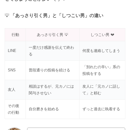
💡
「あっさり引く男」と「しつこい男」の違い
行動
あっさり引く男 💡
しつこい男 💔
一度だけ感謝を伝えて終わ
LINE
何度も連絡してしまう
る
「別れたの辛い」系の
SNS
普段通りの投稿を続ける
投稿をする
相談はするが、元カノには
友人に「元カノに話し
友人
関与させない
て」と頼む
その後
自分磨きを始める
ずっと過去に執着する
の行動