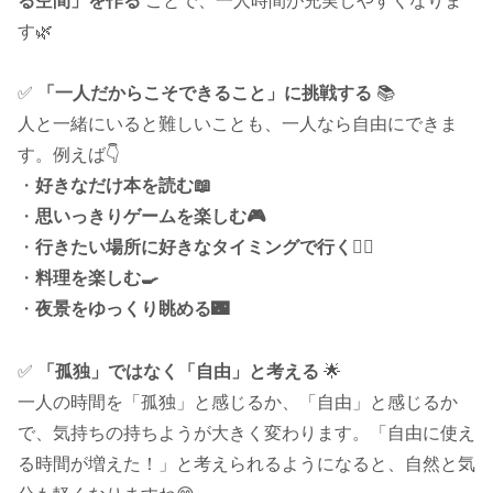
る空間」を作る
ことで、一人時間が充実しやすくなりま
す🌿
✅
「一人だからこそできること」に挑戦する
📚
人と一緒にいると難しいことも、一人なら自由にできま
す。例えば👇
・
好きなだけ本を読む📖
・
思いっきりゲームを楽しむ🎮
・
行きたい場所に好きなタイミングで行く🚶‍♂️
・
料理を楽しむ🍳
・
夜景をゆっくり眺める🌃
✅
「孤独」ではなく「自由」と考える
🌟
一人の時間を「孤独」と感じるか、「自由」と感じるか
で、気持ちの持ちようが大きく変わります。「自由に使え
る時間が増えた！」と考えられるようになると、自然と気