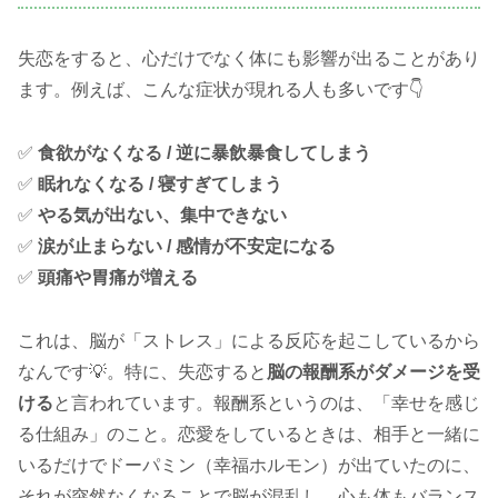
失恋をすると、心だけでなく体にも影響が出ることがあり
ます。例えば、こんな症状が現れる人も多いです👇
✅
食欲がなくなる / 逆に暴飲暴食してしまう
✅
眠れなくなる / 寝すぎてしまう
✅
やる気が出ない、集中できない
✅
涙が止まらない / 感情が不安定になる
✅
頭痛や胃痛が増える
これは、脳が「ストレス」による反応を起こしているから
なんです💡。特に、失恋すると
脳の報酬系がダメージを受
ける
と言われています。報酬系というのは、「幸せを感じ
る仕組み」のこと。恋愛をしているときは、相手と一緒に
いるだけでドーパミン（幸福ホルモン）が出ていたのに、
それが突然なくなることで脳が混乱し、心も体もバランス