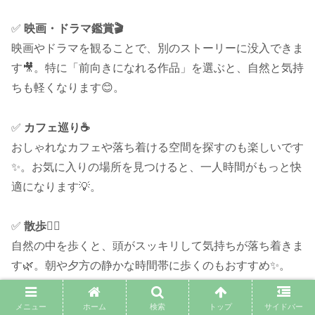
✅
映画・ドラマ鑑賞🎬
映画やドラマを観ることで、別のストーリーに没入できま
す🎥。特に「前向きになれる作品」を選ぶと、自然と気持
ちも軽くなります😊。
✅
カフェ巡り☕
おしゃれなカフェや落ち着ける空間を探すのも楽しいです
✨。お気に入りの場所を見つけると、一人時間がもっと快
適になります💡。
✅
散歩🚶‍♂️
自然の中を歩くと、頭がスッキリして気持ちが落ち着きま
す🌿。朝や夕方の静かな時間帯に歩くのもおすすめ✨。
✅
ゲーム🎮
メニュー
ホーム
検索
トップ
サイドバー