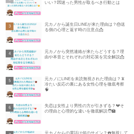
いい？💌迷った男性が取るべき行動とは
元カノから誕生日LINEが来た理由は？🎂送
る側の心理と返す時の注意点📩
元カノから突然連絡が来たらどうする？理
由や本音とそれぞれの対応策を完全解説📩
元カノにLINEを未読無視された理由は？📵
冷たい反応の裏にある女性心理を徹底考察
🧠
失恋は女性より男性の方が引きずる？💔そ
の理由と心理的な違いを徹底解説🧑‍🏫
元カノからの電話は何のサイン？☎️無視して