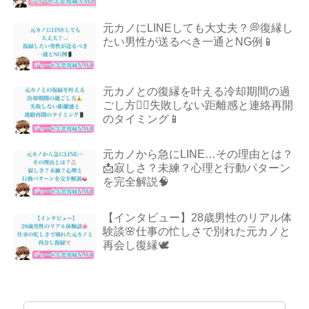
元カノにLINEしても大丈夫？💭復縁し
たい男性が送るべき一通とNG例📱
元カノとの復縁を叶える冷却期間の過
ごし方🧘‍♂️失敗しない距離感と連絡再開
のタイミング📱
元カノから急にLINE…その理由とは？
📩寂しさ？未練？心理と行動パターン
を完全解説🧠
【インタビュー】28歳男性のリアル体
験談🌸仕事の忙しさで別れた元カノと
再会し復縁🕊️