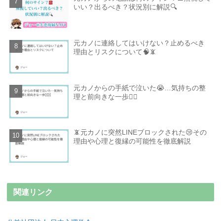
いい？出るべき？状況別に解説🔍
元カノに連絡してはいけない？止めるべき
理由とリスクについて🧠📵
元カノからの手紙で泣いた😭…気持ちの整
理と前向きな一歩🚶‍♂️
📵元カノに突然LINEブロックされた😢その
理由や心理と復縁の可能性を徹底解説
関連リンク