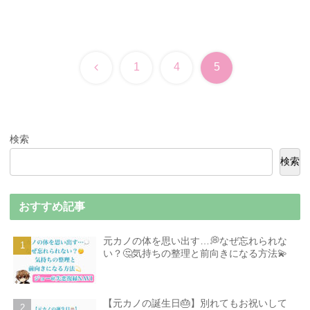
前
1
4
5
へ
検索
検索
おすすめ記事
元カノの体を思い出す…💭なぜ忘れられな
い？🤔気持ちの整理と前向きになる方法💫
【元カノの誕生日🎂】別れてもお祝いして